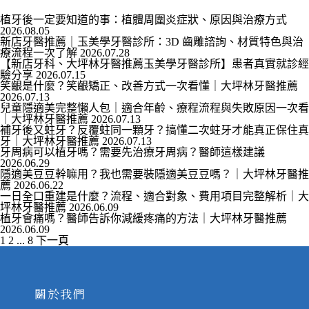
植牙後一定要知道的事：植體周圍炎症狀、原因與治療方式
2026.08.05
新店牙醫推薦｜玉美學牙醫診所：3D 齒雕諮詢、材質特色與治
療流程一次了解
2026.07.28
【新店牙科、大坪林牙醫推薦玉美學牙醫診所】患者真實就診經
驗分享
2026.07.15
笑齦是什麼？笑齦矯正、改善方式一次看懂｜大坪林牙醫推薦
2026.07.13
兒童隱適美完整懶人包｜適合年齡、療程流程與失敗原因一次看
｜大坪林牙醫推薦
2026.07.13
補牙後又蛀牙？反覆蛀同一顆牙？搞懂二次蛀牙才能真正保住真
牙｜大坪林牙醫推薦
2026.07.13
牙周病可以植牙嗎？需要先治療牙周病？醫師這樣建議
2026.06.29
隱適美豆豆幹嘛用？我也需要裝隱適美豆豆嗎？｜大坪林牙醫推
薦
2026.06.22
一日全口重建是什麼？流程、適合對象、費用項目完整解析｜大
坪林牙醫推薦
2026.06.09
植牙會痛嗎？醫師告訴你減緩疼痛的方法｜大坪林牙醫推薦
2026.06.09
文
1
2
...
8
下一頁
章
分
頁
關於我們