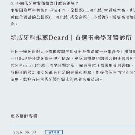
5. 不同假牙材質價格為什麼有差異？
主要因為原料與製作手法不同，全鋯冠(二氧化鋯)材質成本高，
數位化設計的全鋯冠(二氧化鋯)或全瓷冠(二矽酸鋰)，需要高溫
高。
新店牙科推薦Dcard｜首選玉美學牙醫診所
任何一顆牙齒的大小損傷或缺失都會對身體造成一連串漫長且複雜
一旦出現缺牙或牙齒受傷的情況，建議您盡快諮詢適合的牙醫診所
店牙科dcard推薦玉美學牙醫診所，備有多位牙體復形專科醫師
於假牙的設計和安裝都有充足的專業和經驗，能提供任何情況的牙
治療。歡迎有任何假牙製作需求的患者來電諮詢。
更多醫師專欄
2026. 06. 03
植牙專欄