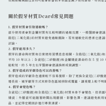
長期接觸高酸性食物可能會影響假牙表面並減少使用壽命，特別是
關於假牙材質Dcard常見問題
1. 假牙材質會引發過敏嗎？
部分使用者會對金屬材質有比較明顯的過敏反應，一般醫師會建議
鋯冠(二氧化鋯)的材質來避免過敏風險。若有過敏史的患者也建
討論。
2. 假牙能用多久？
假牙的壽命與材質和日常使用習慣息息相關。全鋯冠(二氧化鋯)
平均 10 年以上；全瓷冠(二矽酸鋰)和金屬燒瓷壽命約在 5 至 1
能較短，約 5 年左右牙醫師會建議換新或做調整。
3. 假牙造成的牙齦染色可以改善嗎？
假牙造成的牙齦染色通常較不容易復原。除了更換全瓷冠(二矽酸
增長術、補牙齦等方式來將染色區域移除或覆蓋，讓視覺上較不明
4. 假牙會變色嗎？
全瓷冠(二矽酸鋰)和全鋯冠(二氧化鋯)材質本身不會變色，但表
燒瓷：外層瓷可能隨著時間出現磨損，影響色澤。建議避免飲用
品，並記得定期回診進行專業清潔。