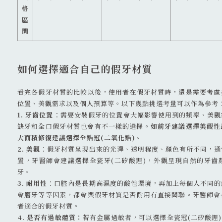
格
區
間
如何選擇適合自己的假牙材質
看完各假牙材質的比較以後，使用者在假牙材質時，還是需要考慮
位置、美觀需求以及個人預算等。以下幾點挑選考量可以作為參考
1. 牙齒位置
：需要安裝假牙的位置會大幅影響使用到的頻率、美觀
缺牙和全口假牙材質也會有不一樣的選擇。
如前牙建議選擇美觀性
大面積修復建議選擇全鋯冠(二氧化鋯)。
2. 美觀
：假牙材質呈現出來的光澤、透明程度、顏色有所不同，通
置，牙醫師會建議選擇全瓷牙(二矽酸鋰)，外觀呈現自然的牙齒
牙。
3. 耐用性
：口腔內是長期高濕度的酸性環境，再加上每個人不同的
會磨牙等等因素，都會與假牙材質是否耐用有直接關聯。牙醫師會
者適合的假牙材質。
4. 是否有過敏體質：
若有金屬過敏者，可以選擇全瓷冠(二矽酸鋰)