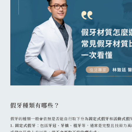
02 8911 0109
231 新北市 新店區 北新路二段 45號
假牙種類有哪些？
假牙的種類一般會依照是否能自行取下分為
固定式假牙
和
活動式假
1. 固定式假牙
：包括
牙冠、牙橋、植牙
等，通常是完整且技術力高