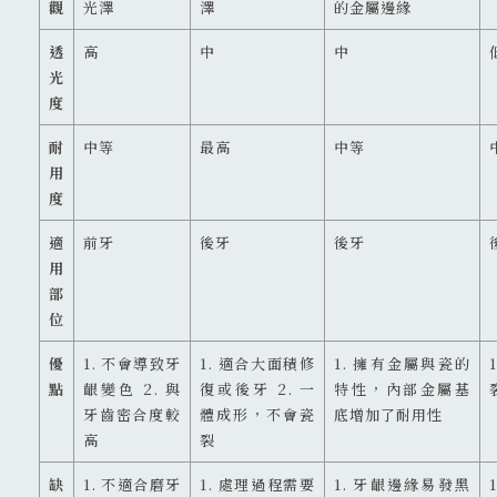
觀
光澤
澤
的金屬邊緣
透
高
中
中
光
度
耐
中等
最高
中等
用
度
適
前牙
後牙
後牙
用
部
位
優
1. 不會導致牙
1. 適合大面積修
1. 擁有金屬與瓷的
點
齦變色 2. 與
復或後牙 2. 一
特性，內部金屬基
牙齒密合度較
體成形，不會瓷
底增加了耐用性
高
裂
缺
1. 不適合磨牙
1. 處理過程需要
1. 牙齦邊緣易發黑