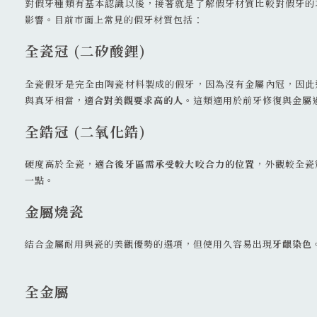
對假牙種類有基本認識以後，接著就是了解假牙材質比較對假牙的
影響。目前市面上常見的假牙材質包括：
全瓷冠 (二矽酸鋰)
全瓷假牙是完全由陶瓷材料製成的假牙，因為沒有金屬內冠，因此
與真牙相當，
適合對美觀要求高的人
。這類適用於前牙修復與金屬
全鋯冠 (二氧化鋯)
硬度高於全瓷，
適合後牙區需承受較大咬合力的位置
，外觀較全瓷
一點。
金屬燒瓷
結合金屬耐用與瓷的美觀優勢的選項，但使用久容易出現
牙齦染色
全金屬