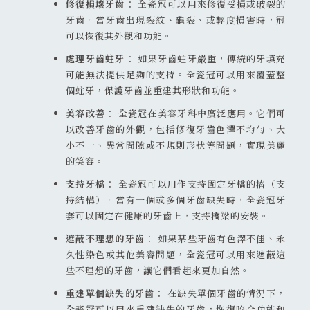
修復損壞牙齒
： 全瓷冠可以用來修復受損或破裂的
牙齒。當牙齒出現裂紋、龜裂、或輕度損害時，冠
可以恢復其外觀和功能。
處理牙齒蛀牙
： 如果牙齒蛀牙嚴重，傳統的牙填充
可能無法提供足夠的支持。全瓷冠可以用來覆蓋整
個蛀牙，保護牙齒並重建其形狀和功能。
美容改善
： 全瓷冠在美容牙科中廣泛應用。它們可
以改善牙齒的外觀，包括修復牙齒色澤不均勻、大
小不一、異常間隙或不規則形狀等問題，實現美麗
的笑容。
支持牙橋
： 全瓷冠可以用作支持固定牙橋的樁（支
持結構）。當有一個或多個牙齒缺失時，全瓷冠牙
套可以固定在健康的牙齒上，支持橋梁的安裝。
遮蔽不理想的牙齒
： 如果某些牙齒有色澤不佳、永
久性染色或其他美容問題，全瓷冠可以用來遮蔽這
些不理想的牙齒，讓它們看起來更加自然。
重建單個缺失的牙齒
： 在缺失單個牙齒的情況下，
全瓷冠可以用來重建缺失的牙齒，恢復咬合功能和