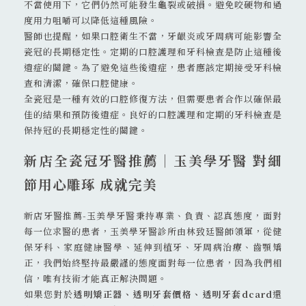
不當使用下，它們仍然可能發生龜裂或破損。避免咬硬物和過
度用力咀嚼可以降低這種風險。
醫師也提醒，如果口腔衛生不當，牙齦炎或牙周病可能影響全
瓷冠的長期穩定性。定期的口腔護理和牙科檢查是防止這種後
遺症的關鍵。為了避免這些後遺症，患者應該定期接受牙科檢
查和清潔，確保口腔健康。
全瓷冠是一種有效的口腔修復方法，但需要患者合作以確保最
佳的結果和預防後遺症。良好的口腔護理和定期的牙科檢查是
保持冠的長期穩定性的關鍵。
新店全瓷冠
牙醫推薦｜玉美學牙醫 對細
節用心雕琢 成就完美
新店牙醫推薦-玉美學牙醫秉持專業、負責、認真態度，面對
每一位求醫的患者，玉美學牙醫診所由林致廷醫師領軍，從健
保牙科、家庭健康醫學、延伸到植牙、牙周病治療、齒顎矯
正，我們始終堅持最嚴謹的態度面對每一位患者，因為我們相
信，唯有技術才能真正解決問題。
如果您對於
透明矯正器、透明牙套價格、透明牙套dcard
還