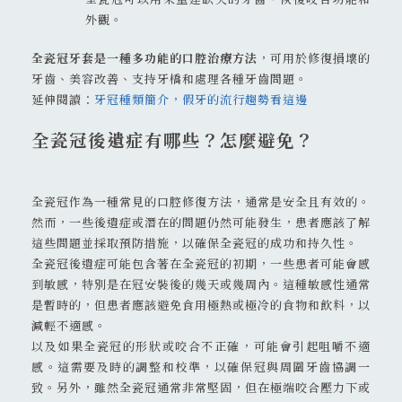
外觀。
全瓷冠牙套是一種多功能的口腔治療方法
，可用於修復損壞的
牙齒、美容改善、支持牙橋和處理各種牙齒問題。
延伸閱讀：
牙冠種類簡介，假牙的流行趨勢看這邊
全瓷冠後遺症有哪些？怎麼避免？
全瓷冠作為一種常見的口腔修復方法，通常是安全且有效的。
然而，一些後遺症或潛在的問題仍然可能發生，患者應該了解
這些問題並採取預防措施，以確保全瓷冠的成功和持久性。
全瓷冠後遺症可能包含著在全瓷冠的初期，一些患者可能會感
到敏感，特別是在冠安裝後的幾天或幾周內。這種敏感性通常
是暫時的，但患者應該避免食用極熱或極冷的食物和飲料，以
減輕不適感。
以及如果全瓷冠的形狀或咬合不正確，可能會引起咀嚼不適
感。這需要及時的調整和校準，以確保冠與周圍牙齒協調一
致。另外，雖然全瓷冠通常非常堅固，但在極端咬合壓力下或