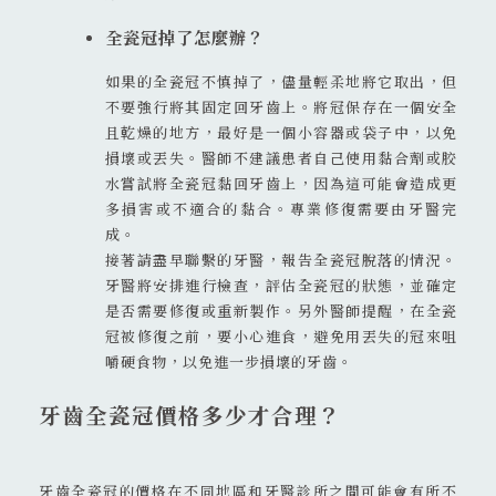
全瓷冠掉了怎麼辦？
如果的全瓷冠不慎掉了，儘量輕柔地將它取出，但
不要強行將其固定回牙齒上。將冠保存在一個安全
且乾燥的地方，最好是一個小容器或袋子中，以免
損壞或丟失。醫師不建議患者自己使用黏合劑或胶
水嘗試將全瓷冠黏回牙齒上，因為這可能會造成更
多損害或不適合的黏合。專業修復需要由牙醫完
成。
接著請盡早聯繫的牙醫，報告全瓷冠脫落的情況。
牙醫將安排進行檢查，評估全瓷冠的狀態，並確定
是否需要修復或重新製作。另外醫師提醒，在全瓷
冠被修復之前，要小心進食，避免用丟失的冠來咀
嚼硬食物，以免進一步損壞的牙齒。
牙齒全瓷冠價格多少才合理？
牙齒全瓷冠的價格在不同地區和牙醫診所之間可能會有所不