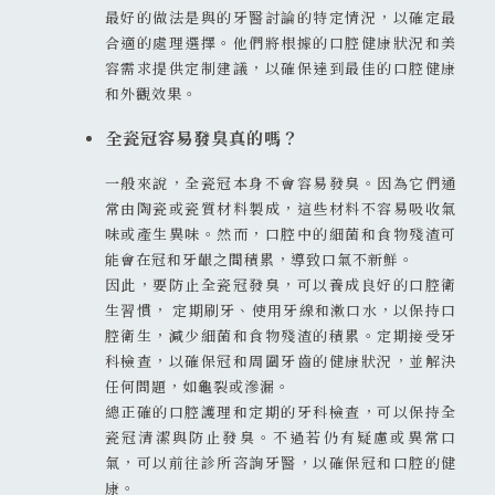
最好的做法是與的牙醫討論的特定情況，以確定最
合適的處理選擇。他們將根據的口腔健康狀況和美
容需求提供定制建議，以確保達到最佳的口腔健康
和外觀效果。
全瓷冠容易發臭真的嗎？
一般來說，全瓷冠本身不會容易發臭。因為它們通
常由陶瓷或瓷質材料製成，這些材料不容易吸收氣
味或產生異味。然而，口腔中的細菌和食物殘渣可
能會在冠和牙齦之間積累，導致口氣不新鮮。
因此，要防止全瓷冠發臭，可以養成良好的口腔衛
生習慣， 定期刷牙、使用牙線和漱口水，以保持口
腔衛生，減少細菌和食物殘渣的積累。定期接受牙
科檢查，以確保冠和周圍牙齒的健康狀況，並解決
任何問題，如龜裂或滲漏。
總正確的口腔護理和定期的牙科檢查，可以保持全
瓷冠清潔與防止發臭。不過若仍有疑慮或異常口
氣，可以前往診所咨詢牙醫，以確保冠和口腔的健
康。