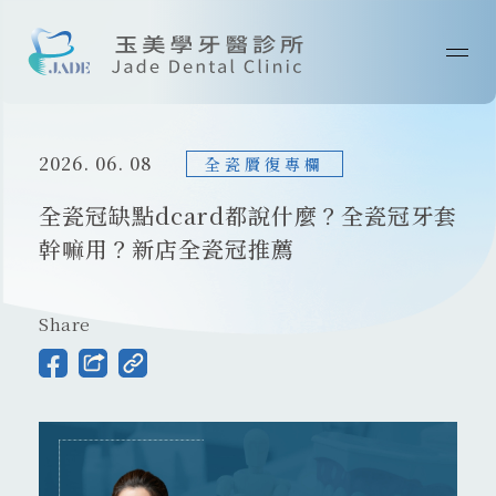
首頁
2026. 06. 08
關於我們
全瓷贗復專欄
全瓷冠缺點dcard都說什麼？全瓷冠牙套
最新消息
幹嘛用？新店全瓷冠推薦
醫師專欄
Share
診療技術
案例分享
院所資訊