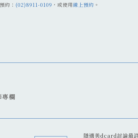
預約：
(02)8911-0109
，或使用
線上預約
。
師專欄
隱適美dcard討論