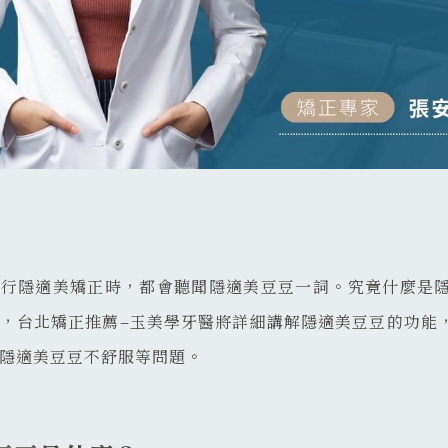
進行隱適美矯正時，都會聽聞隱適美豆豆一詞。究竟什麼是
，台北矯正推薦–玉美學牙醫將詳細講解隱適美豆豆的功能
隱適美豆豆不舒服等問題。