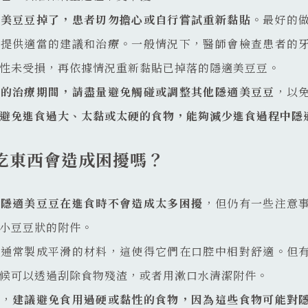
適美豆豆掉了，患者切勿擔心或自行嘗試重新黏貼
。最好的
者提供適當的建議和治療。一般情況下，醫師會檢查患者的
性未受損，再依據情況重新黏貼已掉落的隱適美豆豆。
師的治療期間，請盡量避免觸碰或調整其他隱適美豆豆
，以
避免進食過大、太黏或太硬的食物，能夠減少進食過程中隱
吃東西會造成困擾嗎？
，
隱適美豆豆在進食時不會造成太多困擾
，但仍有一些注意
小豆豆狀的附件。
豆通常製成平滑的材料，這使得它們在口腔中相對舒適。但
候可以透過刮除食物殘渣，或者用漱口水清潔附件。
面，
建議避免食用過硬或黏性的食物，因為這些食物可能對