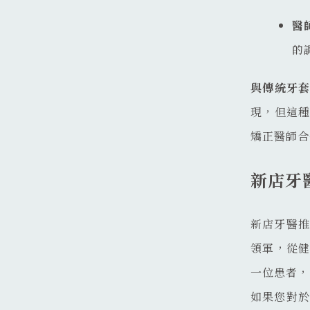
醫
的
與傳統牙
現，但這
矯正醫師合
新店牙
新店牙醫推
領軍，從
一位患者，
如果您對