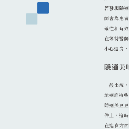
若發現隱
師會為患
確性和有效
在
等待醫
小心進食，
隱適美
一般來說
地適應這些
隱適美豆
件上，這時
在進食方