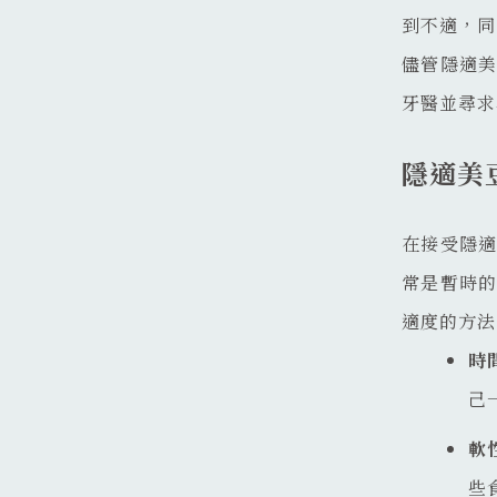
到不適，同
儘管隱適
牙醫並尋求
隱適美
在接受隱
常是暫時
適度的方法
時
己
軟
些