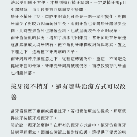
法忍受咀嚼不方便，才想到進行植牙諮詢。
一定要植牙嗎ptt
引起熱議，而此段要來回應網友的疑問。
缺牙不植牙
了話，口腔中的齒列可是會一點一滴的變化，對向
牙齒少了對咬力因而萌發生長，兩側牙齒也會向缺牙處傾斜歪
倒，此時整排齒列也跟著歪斜，也就呈現咬合不正的現象。
而牙齒凌亂的狀況，增加了清潔的困難度，當牙菌斑在牙齦邊
逐漸累積成大塊牙結石，便不斷對牙齦釋放細菌與毒素，置之
不理之下，逐漸種下牙周病的因子。
而牙周病若持續輕忽之下，從輕症轉變為中、重症，不可避免
健康牙齒的骨頭、牙齦受牙周病破壞侵蝕，而導致殘存的牙齒
也相繼掉落。
拔牙後不植牙，還有哪些治療方式可以改
善
當牙齒經歷了重創或嚴重蛀牙，若根管治療無法挽救，那麼就
得拔牙裝植牙或假牙了。
關於
缺一顆牙怎麼辦
？在所有的假牙方式當中，植牙仿造真牙
結構單顆獨立，因而在清潔上相對好維護，還提供了優秀的咀