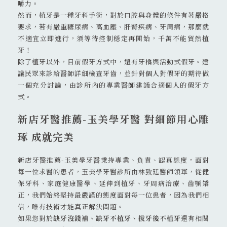
嚼力。
然而，植牙是一種牙科手術，對於口腔與身體的條件有著嚴格
要求，若有嚴重糖尿病、高血壓、肝腎疾病、牙周病，那麼就
不適宜立即進行，須等待控制穩定再開始，千萬不能貿然植
牙！
除了植牙以外，目前假牙方式中，還有牙橋與活動式假牙。建
議民眾來診給醫師詳細檢查牙齒，並針對個人對假牙的期待做
一個充分討論，由診所內的專業醫師建議合適個人的假牙方
式。
新店牙醫推薦-玉美學牙醫 對細節用心雕
琢 成就完美
新店牙醫推薦-玉美學牙醫秉持專業、負責、認真態度，面對
每一位求醫的患者，玉美學牙醫診所由林致廷醫師領軍，從健
保牙科、家庭健康醫學、延伸到植牙、牙周病治療、齒顎矯
正，我們始終堅持最嚴謹的態度面對每一位患者，因為我們相
信，唯有技術才能真正解決問題。
如果您對於
缺牙沒錢補、缺牙不植牙、拔牙後不植牙
還有相關