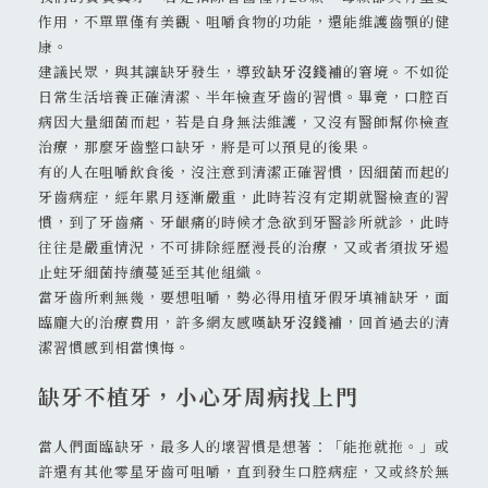
作用，不單單僅有美觀、咀嚼食物的功能，還能維護齒顎的健
康。
建議民眾，與其讓缺牙發生，導致
缺牙沒錢補
的窘境。不如從
日常生活培養正確清潔、半年檢查牙齒的習慣。畢竟，口腔百
病因大量細菌而起，若是自身無法維護，又沒有醫師幫你檢查
治療，那麼牙齒整口缺牙，將是可以預見的後果。
有的人在咀嚼飲食後，沒注意到清潔正確習慣，因細菌而起的
牙齒病症，經年累月逐漸嚴重，此時若沒有定期就醫檢查的習
慣，到了牙齒痛、牙齦痛的時候才急欲到牙醫診所就診，此時
往往是嚴重情況，不可排除經歷漫長的治療，又或者須拔牙遏
止蛀牙細菌持續蔓延至其他組織。
當牙齒所剩無幾，要想咀嚼，勢必得用植牙假牙填補缺牙，面
臨龐大的治療費用，許多網友感嘆
缺牙沒錢補
，回首過去的清
潔習慣感到相當懊悔。
缺牙不植牙，小心牙周病找上門
當人們面臨缺牙，最多人的壞習慣是想著：「能拖就拖。」或
許還有其他零星牙齒可咀嚼，直到發生口腔病症，又或終於無