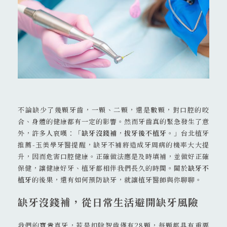
02 8911 0109
不論缺少了幾顆牙齒，一顆、二顆，還是數顆，對口腔的咬
231 新北市 新店區 北新路二段 45號
合、身體的健康都有一定的影響。然而牙齒真的緊急發生了意
外，許多人哀嘆：「
缺牙沒錢補
，
拔牙後不植牙
。」台北植牙
推薦-玉美學牙醫提醒，缺牙不補將造成牙周病的機率大大提
升，因而危害口腔健康。正確做法應是及時填補，並做好正確
保健，讓健康好牙、植牙都相伴我們長久的時間。關於
缺牙不
植牙
的後果，還有如何預防缺牙，就讓植牙醫師與你聊聊。
缺牙沒錢補，從日常生活避開缺牙風險
我們的寶貴真牙，若是扣除智齒僅有28顆，每顆都具有重要