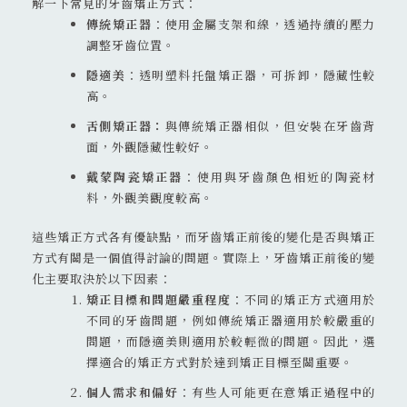
解一下常見的牙齒矯正方式：
傳統矯正器
：使用金屬支架和線，透過持續的壓力
調整牙齒位置。
隱適美
：透明塑料托盤矯正器，可拆卸，隱藏性較
高。
舌側矯正器：
與傳統矯正器相似，但安裝在牙齒背
面，外觀隱藏性較好。
戴蒙陶瓷矯正器
：使用與牙齒顏色相近的陶瓷材
料，外觀美觀度較高。
這些矯正方式各有優缺點，而牙齒矯正前後的變化是否與矯正
方式有關是一個值得討論的問題。實際上，牙齒矯正前後的變
化主要取決於以下因素：
矯正目標和問題嚴重程度
：不同的矯正方式適用於
不同的牙齒問題，例如傳統矯正器適用於較嚴重的
問題，而隱適美則適用於較輕微的問題。因此，選
擇適合的矯正方式對於達到矯正目標至關重要。
個人需求和偏好
：有些人可能更在意矯正過程中的