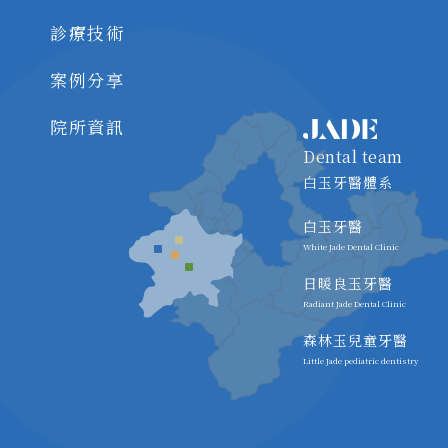
診療技術
案例分享
院所資訊
Dental team
白玉牙醫體系
白玉牙醫
White Jade Dental Clinic
日暖良玉牙醫
Radiant Jade Dental Clinic
森林玉兒童牙醫
Little Jade pediatric dentistry