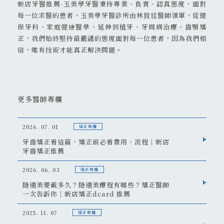
新店牙醫推薦-玉美學牙醫秉持專業、負責、認真態度，面對
每一位求醫的患者，玉美學牙醫診所由林致廷醫師領軍，從健
保牙科、家庭健康醫學、延伸到植牙、牙周病治療、齒顎矯
正，我們始終堅持最嚴謹的態度面對每一位患者，因為我們相
信，唯有技術才能真正解決問題。
更多醫師專欄
2026. 07. 01
矯正專欄
牙齒矯正看這篇，矯正前必看費用、流程｜新店
牙齒矯正推薦
2026. 06. 03
矯正專欄
隱適美要戴多久？隱適美療程有哪些？矯正醫師
一次告訴你｜新店矯正dcard 推薦
2025. 11. 07
矯正專欄