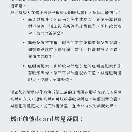
復正常。
然而有些人在矯正後會出現較大的臉型變化，原因可能包括：
暴牙或戽斗
：牙齒過分突出或咬合不正確將導致臉
型不協調，矯正後重新調整牙齒位置，可以改善咬
合，從而改善臉型。
顎骨位置不正確
：咬合問題可能與顎骨位置有關，
如顎骨過度前突或後縮，矯正可以調整顎骨位置，
從而改善臉型。
咀嚼肌肥大
：由於咬合問題引起的咀嚼肌肥大將影
響臉部線條，矯正可以改善咬合問題，減輕咀嚼肌
肥大，使臉型更加緊致。
矯正後的臉型變化取決於矯正前的牙齒問題嚴重程度以及選擇
的矯正方式。適當的矯正可以改善咬合問題，調整顎骨位置，
減輕咀嚼肌肥大，從而改善臉型，並帶來持久的美觀效果。
矯正前後dcard常見疑問：