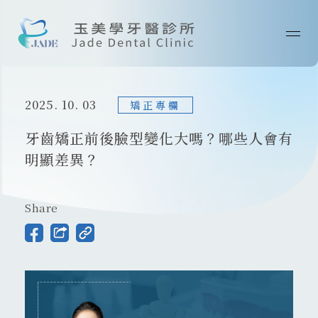
首頁
2025. 10. 03
關於我們
矯正專欄
牙齒矯正前後臉型變化大嗎？哪些人會有
最新消息
明顯差異？
醫師專欄
Share
診療技術
案例分享
院所資訊