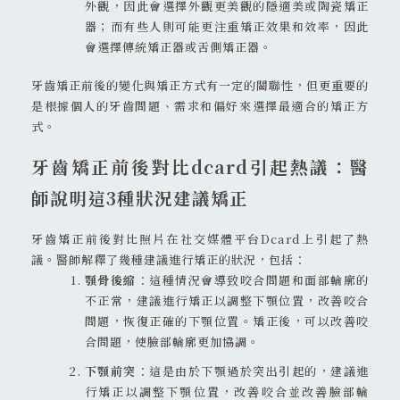
外觀，因此會選擇外觀更美觀的隱適美或陶瓷矯正
器；而有些人則可能更注重矯正效果和效率，因此
會選擇傳統矯正器或舌側矯正器。
牙齒矯正前後的變化與矯正方式有一定的關聯性，但更重要的
是根據個人的牙齒問題、需求和偏好來選擇最適合的矯正方
式。
牙齒矯正前後對比dcard引起熱議：醫
師說明這3種狀況建議矯正
牙齒矯正前後對比照片在社交媒體平台Dcard上引起了熱
議。醫師解釋了幾種建議進行矯正的狀況，包括：
顎骨後縮
：這種情況會導致咬合問題和面部輪廓的
不正常，建議進行矯正以調整下顎位置，改善咬合
問題，恢復正確的下顎位置。矯正後，可以改善咬
合問題，使臉部輪廓更加協調。
下顎前突
：這是由於下顎過於突出引起的，建議進
行矯正以調整下顎位置，改善咬合並改善臉部輪