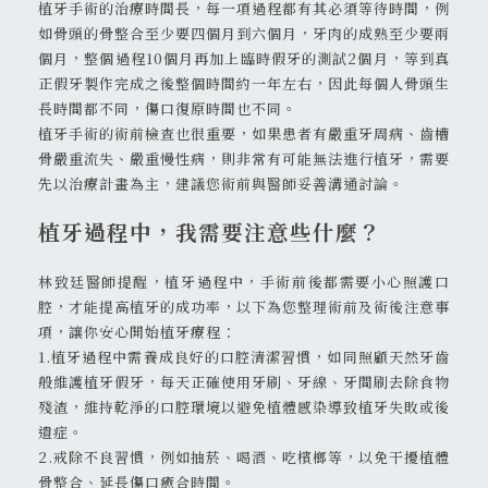
植牙手術的治療時間長，每一項過程都有其必須等待時間，例
如骨頭的骨整合至少要四個月到六個月，牙肉的成熟至少要兩
個月，整個過程10個月再加上臨時假牙的測試2個月，等到真
正假牙製作完成之後整個時間約一年左右，因此每個人骨頭生
長時間都不同，傷口復原時間也不同。
植牙手術的術前檢查也很重要，如果患者有嚴重牙周病、齒槽
骨嚴重流失、嚴重慢性病，則非常有可能無法進行植牙，需要
先以治療計畫為主，建議您術前與醫師妥善溝通討論。
植牙過程中，我需要注意些什麼？
林致廷醫師提醒，植牙過程中，手術前後都需要小心照護口
腔，才能提高植牙的成功率，以下為您整理術前及術後注意事
項，讓你安心開始植牙療程：
1.植牙過程中需養成良好的口腔清潔習慣，如同照顧天然牙齒
般維護植牙假牙，每天正確使用牙刷、牙線、牙間刷去除食物
殘渣，維持乾淨的口腔環境以避免植體感染導致植牙失敗或後
遺症。
2.戒除不良習慣，例如抽菸、喝酒、吃檳榔等，以免干擾植體
骨整合、延長傷口癒合時間。