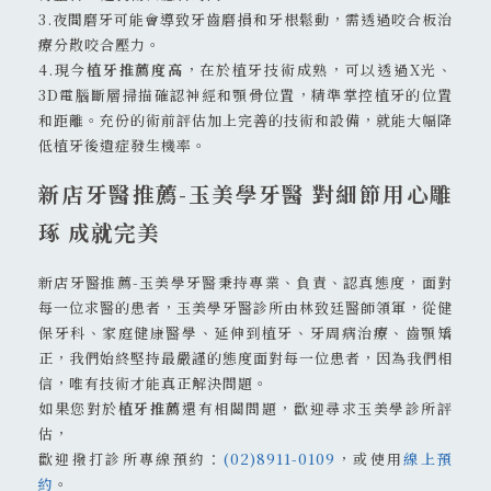
3.夜間磨牙可能會導致牙齒磨損和牙根鬆動，需透過咬合板治
療分散咬合壓力。
4.現今
植牙推薦度高
，在於植牙技術成熟，可以透過X光、
3D電腦斷層掃描確認神經和顎骨位置，精準掌控植牙的位置
和距離。充份的術前評估加上完善的技術和設備，就能大幅降
低植牙後遺症發生機率。
新店牙醫推薦-玉美學牙醫 對細節用心雕
琢 成就完美
新店牙醫推薦-玉美學牙醫秉持專業、負責、認真態度，面對
每一位求醫的患者，玉美學牙醫診所由林致廷醫師領軍，從健
保牙科、家庭健康醫學、延伸到植牙、牙周病治療、齒顎矯
正，我們始終堅持最嚴謹的態度面對每一位患者，因為我們相
信，唯有技術才能真正解決問題。
如果您對於
植牙推薦
還有相關問題，歡迎尋求玉美學診所評
估，
歡迎撥打診所專線預約：
(02)8911-0109
，或使用
線上預
約
。