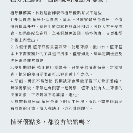
植牙推薦高
，林致廷醫師表示植牙優點有以下這些：
1.外型自然 植牙外型自然，基本上很難察覺出是假牙，不僅
擁有擬真外型，就連咀嚼口感也與真牙相似，可以大方享受美
食。如果搭配全瓷冠，全瓷冠顏色溫潤、造型仿真，又更難從
外觀上察覺出。
2.方便保養 植牙只要妥善刷牙、使用牙線、漱口水，植牙基
本上不需要額外的工具進行清潔，儘管如此，每年定期檢查及
洗牙還是非常重要。
3.使用期限長 植牙使用期限長，只要妥善清潔保養，定期檢
查，植牙的使用期限都可以達到數十年之久。
4.牙齦、骨頭不易萎縮 長期缺牙會導致牙齒下方骨頭萎縮，
骨頭萎縮後，牙齦也會跟著一起萎縮，植牙由於有人工牙根的
持續刺激，下方骨頭不易萎縮、退化。
5.無需修磨牙齒 植牙是獨立的人工牙根，所以不需要修磨左
右兩邊的牙齒，植入在缺牙下方的骨頭即可。
植牙優點多，都沒有缺點嗎？