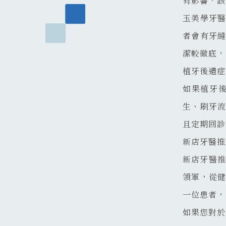
有影響，該
玉美學牙
者會有牙
潔較徹底，
植牙後遺症
如果植牙
生、刷牙
且定期回診
新店牙醫推
新店牙醫推
領軍，從
一位患者，
如果您對於