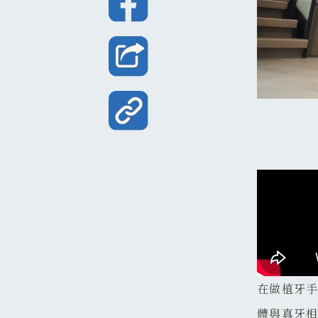
在做植牙
體與真牙