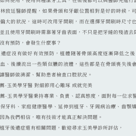
如何使用、使用何種潔牙工具，在術後都可以與醫師先進行
醫林致廷醫師提醒，如果骨頭和牙齦位置相對是好的時候，
縫偏大的狀況，這時可改用牙間刷，而在選擇牙間刷時尺寸
並且使用牙間刷時需靠著牙齒表面，不只是把牙縫的殘渣去
沒有預防，會發生什麼事？
後遺症沒有做好有效預防，植體隨著骨頭高度逐漸降低之後
流血、後續流出一些類似膿的液體，這些都是在骨頭喪失後
讓醫師做清潔、幫助患者檢查口腔狀況。
薦-玉美學牙醫 對細節用心雕琢 成就完美
薦-玉美學牙醫秉持專業、負責、認真態度，面對每一位求
健保牙科、家庭健康醫學、延伸到植牙、牙周病治療、齒顎
因為我們相信，唯有技術才能真正解決問題。
植牙後遺症還有相關問題，歡迎尋求玉美學診所評估，