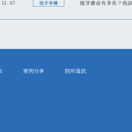
植牙壽命有多長？我
 11. 07
植牙專欄
術
案例分享
院所資訊