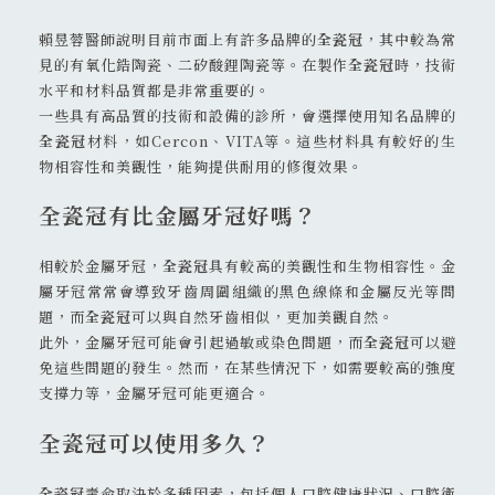
賴昱蓉醫師說明目前市面上有許多品牌的
全瓷冠
，其中較為常
見的有氧化鋯陶瓷、二矽酸鋰陶瓷等。在製作
全瓷冠
時，技術
水平和材料品質都是非常重要的。
一些具有高品質的技術和設備的診所，會選擇使用知名品牌的
全瓷冠
材料，如Cercon、VITA等。這些材料具有較好的生
物相容性和美觀性，能夠提供耐用的修復效果。
全瓷冠有比金屬牙冠好嗎？
相較於金屬牙冠，
全瓷冠
具有較高的美觀性和生物相容性。金
屬牙冠常常會導致牙齒周圍組織的黑色線條和金屬反光等問
題，而
全瓷冠
可以與自然牙齒相似，更加美觀自然。
此外，金屬牙冠可能會引起過敏或染色問題，而
全瓷冠
可以避
免這些問題的發生。然而，在某些情況下，如需要較高的強度
支撐力等，金屬牙冠可能更適合。
全瓷冠可以使用多久？
全瓷冠
壽命取決於多種因素，包括個人口腔健康狀況、口腔衛