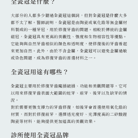
全瓷冠是什麼？
大部分的人都多少聽過
全瓷冠
這個詞，但對
全瓷冠是什麼
大多
都不太了解。醫師說明，
全瓷冠
是由陶瓷或氧化鋯等無金屬材
料製成的一種牙冠，用於修復牙齒的問題。相較於傳統的金屬
磁冠，
全瓷冠
具有更高的美觀性、強度和生物相容性等優點。
它能夠與自然牙齒相似的顏色和透明度，使修復後的牙齒看起
來更加自然。此外，由於不含金屬，
全瓷冠
可以避免金屬過敏
或染色問題，成為修復牙齒的首選材料之一。
全瓷冠用途有哪些？
全瓷冠
主要用於修復牙齒魔損破損、功能和美觀問題等。它可
以用來修復牙齒表面大範圍的蛀牙、前牙、後牙以及缺牙的情
況。
對於需要更強支撐力的牙齒修復，如後牙會首選使用氧化鋯的
材質，而對於修復前牙，選擇透光度好、光澤度高的二矽酸鋰
陶瓷等材料，能夠提供更加逼真的美觀效果。
診所使用全瓷冠品牌