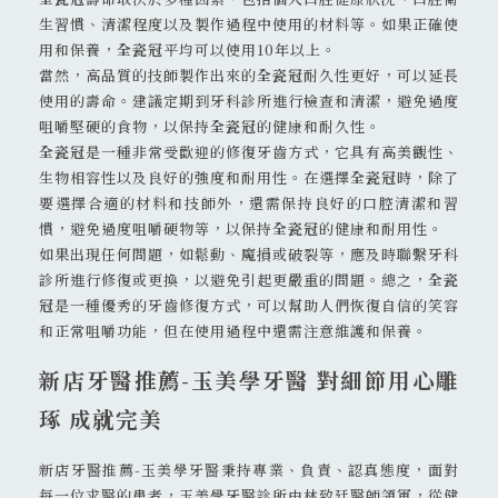
生習慣、清潔程度以及製作過程中使用的材料等。如果正確使
用和保養，
全瓷冠
平均可以使用10年以上。
當然，高品質的技師製作出來的
全瓷冠
耐久性更好，可以延長
使用的壽命。建議定期到牙科診所進行檢查和清潔，避免過度
咀嚼堅硬的食物，以保持
全瓷冠
的健康和耐久性。
全瓷冠
是一種非常受歡迎的修復牙齒方式，它具有高美觀性、
生物相容性以及良好的強度和耐用性。在選擇
全瓷冠
時，除了
要選擇合適的材料和技師外，還需保持良好的口腔清潔和習
慣，避免過度咀嚼硬物等，以保持
全瓷冠
的健康和耐用性。
如果出現任何問題，如鬆動、魔損或破裂等，應及時聯繫牙科
診所進行修復或更換，以避免引起更嚴重的問題。總之，
全瓷
冠
是一種優秀的牙齒修復方式，可以幫助人們恢復自信的笑容
和正常咀嚼功能，但在使用過程中還需注意維護和保養。
新店牙醫推薦-玉美學牙醫 對細節用心雕
琢 成就完美
新店牙醫推薦-玉美學牙醫秉持專業、負責、認真態度，面對
每一位求醫的患者，玉美學牙醫診所由林致廷醫師領軍，從健