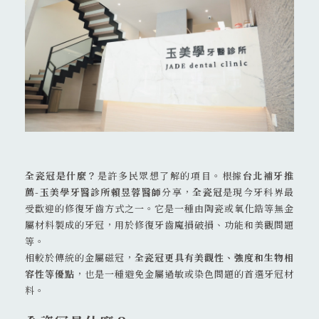
02 8911 0109
231 新北市 新店區 北新路二段 45號
全瓷冠是什麼？
是許多民眾想了解的項目。根據
台北補牙
推
薦-玉美學牙醫診所賴昱蓉醫師
分享，
全瓷冠
是現今牙科界最
受歡迎的修復牙齒方式之一。它是一種由陶瓷或氧化鋯等無金
屬材料製成的牙冠，用於修復牙齒魔損破損、功能和美觀問題
等。
相較於傳統的金屬磁冠，
全瓷冠更具有美觀性、強度和生物相
容性等優點
，也是一種避免金屬過敏或染色問題的首選牙冠材
料。