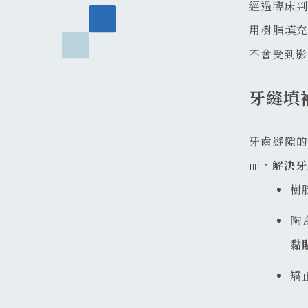
經過臨床
用樹脂填
不會受到影
牙縫填
牙齒縫隙
而，
解決牙
樹
陶
黏
矯