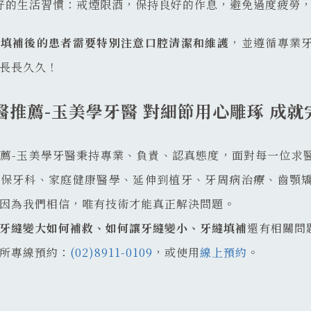
好的生活習慣：戒煙限酒，保持良好的作息，避免過度疲勞
縫填補後的患者需要特別注意口腔清潔和維護
，並遵循專業
長長久久！
醫推薦-玉美學牙醫 對細節用心雕琢 成就
薦-玉美學牙醫秉持專業、負責、認真態度，面對每一位求
健保牙科、家庭健康醫學、延伸到植牙、牙周病治療、齒顎
因為我們相信，唯有技術才能真正解決問題。
牙縫變大如何補救、如何讓牙縫變小、牙縫填補
還有相關問
所專線預約：
(02)8911-0109
，或使用
線上預約
。