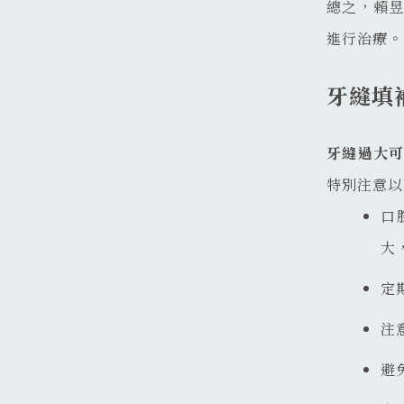
總之，賴
進行治療。
牙縫填
牙縫過大
特別注意以
口
大
定
注
避