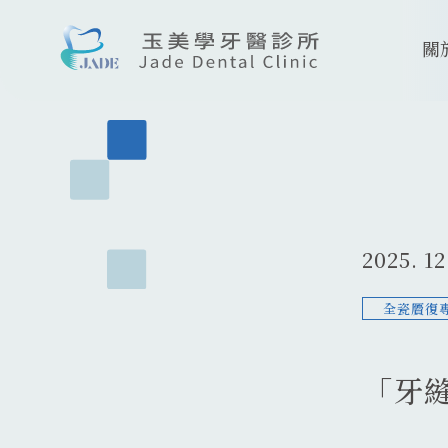
關
2025. 12
全瓷贗復
「牙