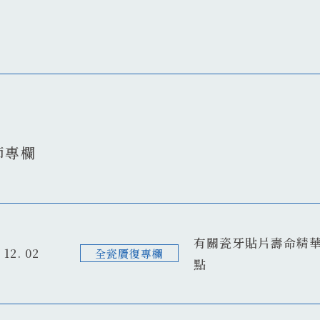
師專欄
有關瓷牙貼片壽命精華
 12. 02
全瓷贗復專欄
點