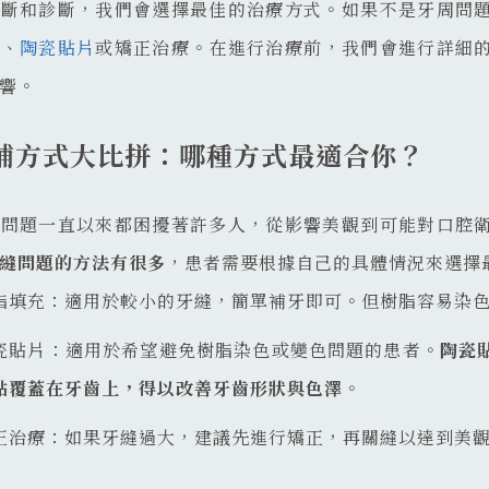
判斷和診斷，我們會選擇最佳的治療方式。如果不是牙周問
充、
陶瓷貼片
或矯正治療。在進行治療前，我們會進行詳細
響。
補方式大比拼：哪種方式最適合你？
的問題一直以來都困擾著許多人，從影響美觀到可能對口腔
縫問題的方法有很多
，患者需要根據自己的具體情況來選擇
脂填充：適用於較小的牙縫，簡單補牙即可。但樹脂容易染
瓷貼片：適用於希望避免樹脂染色或變色問題的患者。
陶瓷
貼覆蓋在牙齒上，得以改善牙齒形狀與色澤
。
正治療：如果牙縫過大，建議先進行矯正，再關縫以達到美