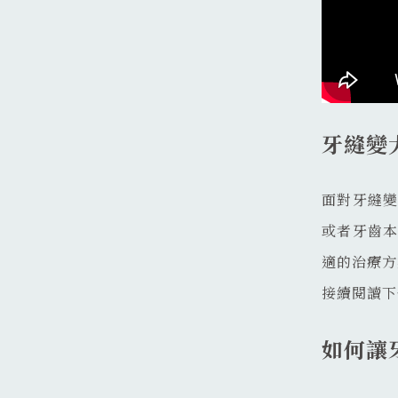
牙縫變
面對牙縫
或者牙齒
適的治療方
接續閱讀下
如何讓